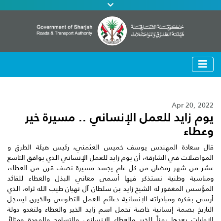
Apr 20, 2022
يوم زايد للعمل الإنساني .. مسيرة خير
وعطاء
قال سعادة المهندس يوسف خميس العثمني، رئيس هيئة الطرق و
المواصلات في الشارقة،
أن يوم زايد للعمل الإنساني
الذي يوافق التاسع
عشر من شهر رمضان من كل عام يجسد مسيرة نصف قرن من العطاء،
ومناسبة وطنية نستذكر فيها أسمى معاني البذل والعطاء للقائد
المؤسس المغفور له الشيخ زايد بن سلطان آل نهيان طيب الله ثراه، الذي
أرسى بفكره ومبادراته الإنسانية دعائم العمل التطوعي والخيري ليسجل
التاريخ بصمة إنسانية خاصة تحمل اسم زايد الخير والعطاء ولتغدو دولة
الإمارات بعدها رمزاً للخير والعطاء الإنساني والتسامح والمودة ومثالاً