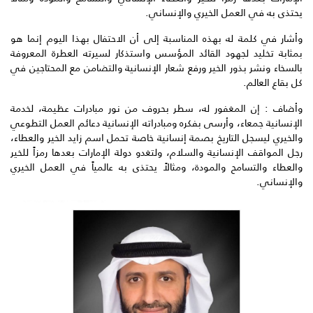
يحتذى به في العمل الخيري والإنساني.
وأشار في كلمة له بهذه المناسبة إلى أن الاحتفال بهذا اليوم إنما هو
بمثابة تخليد لجهود القائد المؤسس واستذكار لسيرته العطرة المعروفة
بالسخاء ‏ونشر بذور الخير ورفع شعار الإنسانية والتضامن مع المحتاجين في
كل بقاع العالم.
وأضاف : إن المغفور له، سطر بحروف من نور مبادرات عظيمة، لخدمة
الإنسانية جمعاء، وأرسى بفكره ومبادراته الإنسانية دعائم العمل التطوعي
والخيري ليسجل التاريخ بصمة إنسانية خاصة تحمل اسم زايد الخير والعطاء،
رجل المواقف الإنسانية والسلام، ولتغدو دولة الإمارات بعدها رمزاً للخير
والعطاء والتسامح والمودة، ومثالاً يحتذى به عالمياً في العمل الخيري
والإنساني.