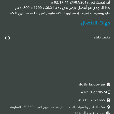
آخر تحديث في 24/07/2019 02:17:41 م
هذا الموقع هو أفضل عرض في دقة الشاشة 1200 × 800 يدعم
مايكروسوفت إنترنت إكسبلورر 9.0+، فايرفوكس 3.6+، سفاري 5.0+
جهات الاتصال
›
‹
مكتب كلباء
مك
info@srta.gov.ae
+971 9 2770574
+971 9 2371665
هيئة الطرق والمواصلات بالشارقة، صندوق البريد 30330. الشارقة
،الإمارات العربية المتحدة
،ا