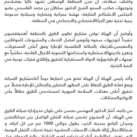
وأضاف سعادته، أن مدن المنطقة الوسطى تشهد حالياً بفضلدعم
وتوجيهات صاحب السمو الشيخ الدكتور سلطان بن محمد القاسمي عضو
المجلس الأعلىحاكم الشارقة، نهضة عمرانية وحضارية وسياحية مدعومة
ببنية تحتية تعزز الحراكالاقتصادي والاجتماعي في المنطقة.
وأوضح أن الهيئة تولي مشاريع تطوير الطرق بالمنطقة أهميةقصوى
تنفيذاً لتوجيهات سموه ولتوفير أفضل الخدمات والمشروعات للمواطنين
والمقيمين،للارتقاء بالمكانة التنافسية للإمارة وفق أعلى المستويات،
وتعزيز جاذبيتهاالاستثمارية واستدامتها التنموية للأجيال القادمة، تماشياً مع
توجهات الإمارة،ورؤية الدولة المستقبلية لتحقيق وإطلاق قفزات نوعية في
البنية التحتية.
وأكد رئيس الهيئة أن الهيئة تضع في اعتبارها دوماً أثناءمشاريع الصيانة
ورفع كفاءة الطرق الحفاظ على المظهر الحضاري والجمالي للإمارة،فضلاً عن
تحقيق أعلى معدلات السلامة المرورية لمستخدمي الطرق حفاظاً على
الأرواحوالممتلكات.
من جانبه، أشار الدكتور المهندس محسن علي بلوان مديرإدارة صيانة الطرق
في الهيئة، أن المشروع تضمن صيانة الشارع الواصل بين ميدانالحصن
وميدان الجامع بمدينة الذيد، بطول حوالي 1000 متر من كل اتجاه، و
شملتالأعمال إزالة طبقات الأسفلت المتضررة نتيجة تحديات التنقل اليومية
التي تعرض لهاالطريق أثناء استخدامه لعبور الشاحنات عالية الحمولة، قبل