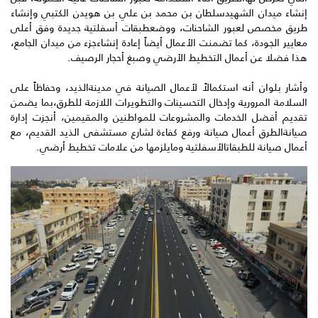
إنشاء ميدان الشهيدسلطان بن محمد بن علي بن هويدن الكتبي وإنشاء
طريق مخصص لعبور الشاحنات، ووضعطبقات أسفلتية جديدة وفق أعلى
معايير الجودة، كما تضمنت الأعمال أيضاً إعادة إنشاءجزء من ميدان الجامع،
هذا فضلا عن أعمال التخطيط الأرضي وصبغ أحجار الرصيف.
وأشار بلوان أنه استكمالاً لأعمال الصيانة في مدينةالذيد، وحفاظاً على
السلامة المرورية وإدخال التحسينات والتطويرات اللازمة للطرق،بما يضمن
تقديم أفضل الخدمات والمشروعات للمواطنين والمقيمين، أنجزت إدارة
صيانةالطرق أعمال صيانة ورفع كفاءة لشارع مستشفى الذيد القديم، مع
أعمال صيانة للطبقاتالأسفلتية ومايلزمها من علامات تخطيط أرضي.