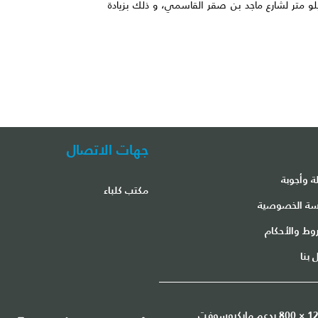
 الشيخ محمد بن سلطان القاسمي و 1,8 كيلو متر لشارع ماجد بن صقر القاسمي، و ذلك بزيادة
جهات الاتصال
ة وأجوبة
مكتب كلباء
ة الخصوصية
وط والأحكام
 بنا
هذا الموقع هو أفضل عرض في دقة الشاشة 1200 × 800 يدعم مايكروسوفت