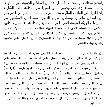
وأوضح سعادته أن منطقة الأعمال تعد من المناطق الحيوية في المدينة،
وتمتاز بموقع جغرافي وحيوي مميز لقربها من منطقة قلب الشارقة
وإطلالتها على الواجهة المائية، فضلا عن كونها متنفساً لمرتادي الكورنيش
من السكان والزوار، ومرتادي سوق الجبيل، مؤكدا إن المشروع من
مشروعات الهيئة المهمة التي تأتي متماشية ومتكاملة مع مشروع تطوير
شاطىء الشارقة، الذي جاء تنفيذاً لرؤية صاحب السمو الشيخ الدكتور
سلطان بن محمد القاسمي عضو المجلس الأعلى حاكم الشارقة حول
تطوير الحياة ومرافقها ورفدها بكافة المشاريع التي تعمل على تحقيق
رفاهية وراحة الناس.
من جانبها صرحت المهندسة فاطمة الكتبي مدير إدارة مشاريع الطرق
بالهيئة، إن الأعمال التطويرية تشتمل على انشاء ممرات للمشاة على
امتداد الكورنيش مكونة من البلاط المزخرف بمساحة اجمالية تبلغ حوالي (
4,900 متر مربع ) مع حاجز حماية من الألمنيوم جهة الخور بارتفاع (1,1 م )
وبطول اجمالي يبلغ حوالي ( 750متر. )،.هذا بالاضافة الى أعمال.
.التنسيق. .الجمالي المتمثلة فى أعمال الزراعة والانارة التجميلية وكذلك
تزويد الكورنيش بالعديد من المقاعد لخدمة مرتادي الكورنيش من
الجمهور.أيضا يشتمل المشروع على توريد وتركيب كرافانات حديثة فى
الموقع البديل لمرسى جزيرة أبوموسى ، تشتمل على صالات صغيرة
لانتظار كل من السيدات .والرجال .مع مكتب اداري صغير بالاضافة لدورات
مياه مجاورة