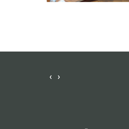
›
‹
مكتب دبا الحصن