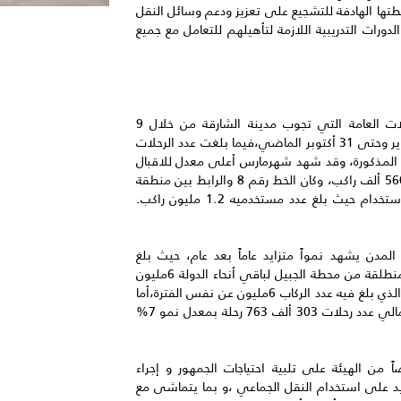
تها الهادفة للتشجيع على تعزيز ودعم وسائل النقل
ورات التدريبية اللازمة لتأهيلهم للتعامل مع جميع
مشيراً إلى أن عدد مستخدمي حافلات المواصلات العامة التي تجوب مدينة الشارقة من خلال 9
خطوط،بلغ 5مليون و100 ألف راكب بدءً من أول يناير وحتى 31 أكتوبر الماضي،فيما بلغت عدد الرحلات
ف رحلة طوال الفترة المذكورة، وقد شهد شهرمارس أعلى معدل للاقبال
على استخدام الحافلات حيث بلغ عدد الركاب فيه 560 ألف راكب، وكان الخط رقم 8 والرابط بين منطقة
يث بلغ عدد مستخدميه 1.2 مليون راكب.
لمدن يشهد نمواً متزايد عاماً بعد عام، حيث بلغ
عددالركاب مستخدمين حافلات النقل بين المدن المنطلقة من محطة الجبيل لباقي أنحاء الدولة 6مليون
و244 ألف راكب، بزيادة قدرها 5% عن عام 2017 والذي بلغ فيه عدد الركاب 6مليون عن نفس الفترة،أما
معدل الركاب اليومي فقد بلغ 20,500 راكب ،وبإجمالي عدد رحلات 303 ألف 763 رحلة بمعدل نمو 7%
 من الهيئة على تلبية احتياجات الجمهور و إجراء
ايد على استخدام النقل الجماعي ،و بما يتماشى مع