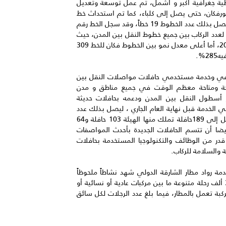
تغطية جغرافية أكبر و أشمل، تم عمل توسعة وتعديل
 الشارقة مع خورفكان، حتى يصل إلى كلباء، كما تم استحداث خط
E311 و الذي يربط بين الشارقة و مترو الراشدية، ليصل بذلك عدد الخطوط 19 خطاً، وقد سجل الخط رقم
ل لعدد الركاب بين جميع خطوط النقل بين المدن، حيث
استقبل665ألف راكب بزيادة قدرها 4% عن عام 2017، أما أعلى معدل نمو بين الخطوط فكان للخط 309
2%.
ماعي وخدمة مستخدمي حافلات مواصلات النقل بين
ريحة ومتاحة معظم الوقت في جميع مناطق و مدن
 أسطول النقل بين المدن ودعمه بحافلات حديثة
ئة تدشين 22 حافلة جديدة في الخدمة قبل نهاية العام الجاري ، ليصل بذلك عدد
حافلات النقل بين المدن التي تعمل بمحطة الجبيل إلى 189حافلة تملك منها الهيئة 103 حافلة و64
أيضا أن تتسم الحافلات الجديدة بأحدث المواصفات
قدر من الوظائف والتكنولوجيا المستخدمة بحافلات
 والسلامة للركاب.
ة رواد مطار الشارقة الدولي شهد نشاطاً ملحوظاً
طوال العام وعلى مدار الساعة، حيث تم تسيير 35 ألف رحلة متنوعة ما بين مركبات عادية أو نسائية أو
ة، بمعدل6رحلات يومياً لكل مركبة من 200 مركبة تعمل بالمطار، فيما بلغ عدد الرجلات لكل سائق