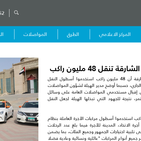
52
المركز الاعلامي
الطرق
المواصلات
ال
قل 48 مليون راكب
النقل أعلنت هيئة الطرق والمواصلات في الشارقة أن 48 مليون راكب استخدموا أسطول النقل
الجاري، حسبما أوضح مدير الهيئة لشؤون المواصلات
عدل إقبال مستخدمي المواصلات العامة على وسائل
ر، نتيجة للجهود التي تبذلها الهيئة لجعل النقل
ل الجروان: إن 36 مليون و 270 ألف راكب استخدموا أسطول مركبات الأجرة العاملة بنظام
 أجرة الاتحاد، المدينة للأجرة فيما بلغ عدد الرحلات
حرص على تلبية احتياجات الجمهور وجميع الفئات، بما يضمن
ميع أنواع المركبات "عائلية ونسائية وعادية فضلا