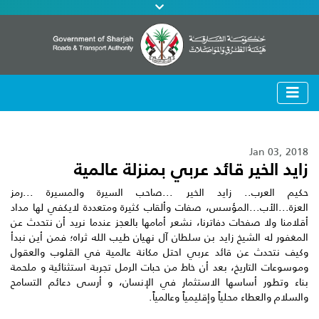
Jan 03, 2018
زايد الخير قائد عربي بمنزلة عالمية
حكيم العرب.. زايد الخير ...صاحب السيرة والمسيرة ...رمز
العزة...الأب...المؤسس، صفات وألقاب كثيرة ومتعددة لايكفي لها مداد
أقلامنا ولا صفحات دفاترنا، نشعر أمامها بالعجز عندما نريد أن نتحدث عن
المغفور له الشيخ زايد بن سلطان آل نهيان طيب الله ثراه؛ فمن أين نبدأ
وكيف نتحدث عن قائد عربي احتل مكانة عالمية في القلوب والعقول
وموسوعات التاريخ، بعد أن خاط من حبات الرمل تجربة استثنائية و ملحمة
بناء وتطور أساسها الاستثمار في الإنسان، و أرسى دعائم التسامح
والسلام والعطاء محلياً وإقليمياً وعالمياً.