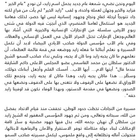
اليوم ونحن نضيء شمعة عام جديد يحمل اسم زايد، لن نودع "عام الخير "
فزايد والخير وجهان لعملة واحدة، و لقب "زايد الخير" لم يأت من فراغ لكنه
جاء تتويجاً لرحلة كفاح ونجاح وجهود إنسانية ليس لها حصر، لذلك فعامنا
الجديد هو استكمال لعامنا المنصرم، الذي أنجزت فيه الدولة في شتى
ربوع الأرض سلسلة من الإنجازات الإنسانية والخيرية التي أشاد بها
العالم،وجعل الإمارات تحتل المركز الأول في العمل الإنساني والعطاء،
وفي عام الأب مؤسس الدولة صاحب الأيادي البيضاء لابد أن نكمل
المسيرة و نعلم أبنائنا ما فعله زايد ووضعه في قمة قائمة العظماء، أن
نعلمهم ما كان يحبه زايد وما كان لا يحبه، ونلبي نداء صاحب السمو الشيخ
الدكتور سلطان بن محمد القاسمي عضو المجلس الأعلى حاكم الشارقة
عندما قال" أيتها الام... أيها الأب.. أمسك القلم وأجعل أبناءك حولك،
وسطّر... هذا ماكان يحبه زايد، وهذا ماكان لا يحبه زايد، ونجمع تلك
الأوراق،لا نضعها على الرفوف ولا نتغنى بها على الدفوف ونضعها في
الصدور، ونضعها في مقدمة الدستور، وبهذا الوفاء نكون قد اوفينا زايد
حقه".
مسيرة من النجاحات تخطت حدود الوطن، تحققت منذ قيام الاتحاد بفضل
من الله، سبحانه وتعالى، ومن ثم جهود المؤسس المغفور له الشيخ زايد
بن سلطان آل نهيان ،رحمه الله، بذل فيها جهود مضنية و سخّر كافة
الإمكانات لبناء دولة متكاملة توفر الاستقرار والأمان والرفاهية لأبنائها،
فتحولت آماله وتطلعاته إلى واقع ملموس، ليكمل مسيرته صاحب السمو