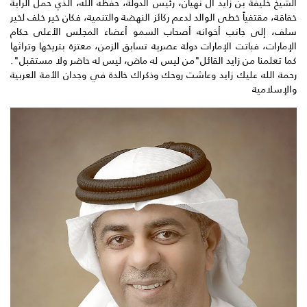
الشيخ خليفة بن زايد آل نهيان، رئيس الدولة، حفظه الله، الذي حمل الراية
خفاقة، مقتفياً خطى الوالد لدعم ركائز النهضة والتنمية، فكان خير خلف لخير
سلف، إلى جانب أخوانه أصحاب السمو أعضاء المجلس الأعلى حكام
الإمارات، فباتت الإمارات دولة عصرية تسابق الزمن، معتزة بتريخها وتراثها
كما تعلمنا من زايد القائل"من ليس له ماض، ليس له حاضر ولا مستقبل".
رحمة الله عليك زايد وعاشت روحك وذكراك خالدة في وجدان الأمة العربية
والإسلامية