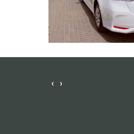
›
‹
مكتب دبا الحصن