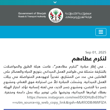
Sep 01, 2025
لنكرم عطاءهم
. في إطار مبادرة “لنكرم عطاءهم”، قامت هيئة الطرق والمواصلات
بالشارقة متمثلة في طواقم العمل الميداني بتوزيع المياه والعصائر على
العاملين في عدد من المشاريع، تقديراً لجهودهم المتواصلة في بيئات
العمل الميدانية. وشملت المبادرة كلاً من استراحة فوق الغمام، ومشروع
جسر دبا الحصن، ومشروع جسر الذيد، في لفتة إنسانية تؤكد اعتزاز الهيئة
بعطاء كوادرها الميدانية، وحرصها على توفير بيئة عمل داعمة ومحفزة.
https://www.instagram.com/reel/DODHzBvE09a/?
utm_source=ig_web_copy_link&igsh=MzRlODBiNWFlZA==