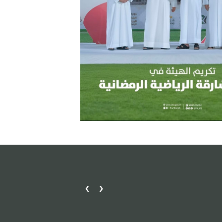
›
‹
مكتب دبا الحصن