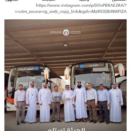
https://www.instagram.com/p/DOvPBRAE2RA/?
utm_source=ig_web_copy_link&igsh=MzRlODBiNWFlZA==