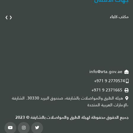
›
‹
مكتب كلباء
مك
info@srta.gov.ae
+971 9 2770574
+971 9 2371665
هيئة الطرق والمواصلات بالشارقة، صندوق البريد 30330. الشارقة
،الإمارات العربية المتحدة
،ا
جميع الحقوق محفوظة لهيئة الطرق والمواصلات بالشارقة © 2023