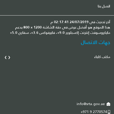
اتصل بنا
آخر تحديث في 24/07/2019 02:17:41 م
هذا الموقع هو أفضل عرض في دقة الشاشة 1200 × 800 يدعم
مايكروسوفت إنترنت إكسبلورر 9.0+، فايرفوكس 3.6+، سفاري 5.0+
جهات الاتصال
›
‹
مكتب كلباء
مك
info@srta.gov.ae
+971 9 2770574