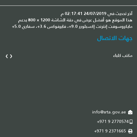
آخر تحديث في 24/07/2019 02:17:41 م
هذا الموقع هو أفضل عرض في دقة الشاشة 1200 × 800 يدعم
مايكروسوفت إنترنت إكسبلورر 9.0+، فايرفوكس 3.6+، سفاري 5.0+
جهات الاتصال
›
‹
مكتب كلباء
مك
info@srta.gov.ae
+971 9 2770574
+971 9 2371665