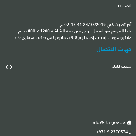
اتصل بنا
آخر تحديث في 24/07/2019 02:17:41 م
هذا الموقع هو أفضل عرض في دقة الشاشة 1200 × 800 يدعم
مايكروسوفت إنترنت إكسبلورر 9.0+، فايرفوكس 3.6+، سفاري 5.0+
جهات الاتصال
›
‹
مكتب كلباء
مك
info@srta.gov.ae
+971 9 2770574