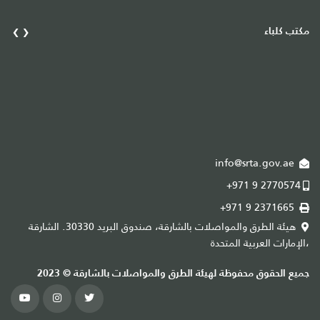
›
‹
مكتب كلباء
مك
info@srta.gov.ae
+971 9 2770574
+971 9 2371665
هيئة الطرق والمواصلات بالشارقة، صندوق البريد 30330. الشارقة
،الإمارات العربية المتحدة
،ا
جميع الحقوق محفوظة لهيئة الطرق والمواصلات بالشارقة © 2023