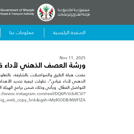
الصفحة الرئيسية
معلومات عنا
Nov 11, 2025
ورشة العصف الذهني لأداء ق
عقدت هيئة الطرق والمواصلات بالشارقة، بالتعاون
الذهني لأداء قيادي”، تناولت كيفية تحديد الأهدا
التواصل الفعّال. ويأتي وذلك ضمن برامج الهيئة ال
s://www.instagram.com/reel/DQ6PcVck4CV/?
=ig_web_copy_link&igsh=MzRlODBiNWFlZA==