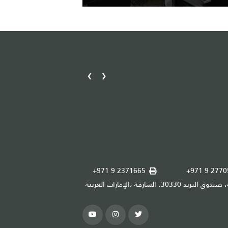
›
‹
مكتب دبا الحصن
info@srta.gov.ae
+971 9 2371665
+971 9 2770
هيئة الطرق والمواصلات بالشارقة، صندوق البريد 30330. الشارقة ،الإمارات العربية
المتحدة