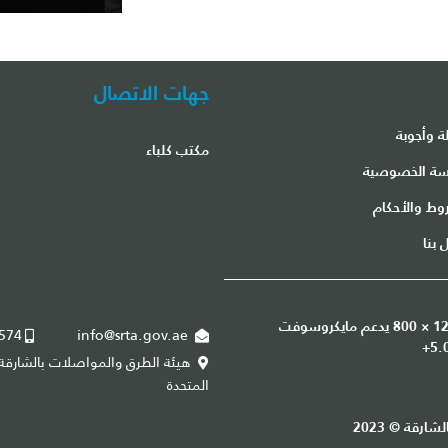
جهات الاتصال
ة وأجوبة
مكتب كلباء
ة الخصوصية
وط والأحكام
 بنا
هذا الموقع هو أفضل عرض في دقة الشاشة 1200 × 800 يدعم مايكروسوفت
574
info@srta.gov.ae
+971 6 5624555
+971
هيئة الطرق والمواصلات بالشارقة، صندوق البريد 30330. الشارقة ،الإمارات العربية
المتحدة
رقة © 2023