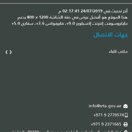
آخر تحديث في 24/07/2019 02:17:41 م
هذا الموقع هو أفضل عرض في دقة الشاشة 1200 × 800 يدعم
مايكروسوفت إنترنت إكسبلورر 9.0+، فايرفوكس 3.6+، سفاري 5.0+
جهات الاتصال
›
‹
مكتب كلباء
مك
info@srta.gov.ae
+971 9 2770574
+971 9 2371665
هيئة الطرق والمواصلات بالشارقة، صندوق البريد 30330. الشارقة