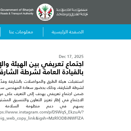
الصفحة الرئيسية
معلومات عنا
Dec 17, 2025
اجتماع تعريفي بين الهيئة والإ
بالقيادة العامة لشرطة الشارق
استقبلت هيئة الطرق والمواصلات بالشارقة وفدًا من
لشرطة الشارقة، وذلك بحضور سعادة المهندس سليما
ضمن اجتماع تعريفي يهدف إلى التعرف على مهام 
الاجتماع في إطار تعزيز التعاون والتنسيق المشتر
يسهم في دعم منظومة السلامة والار
tps://www.instagram.com/p/DSWqS_EkzuA/?
=ig_web_copy_link&igsh=MzRlODBiNWFlZA==