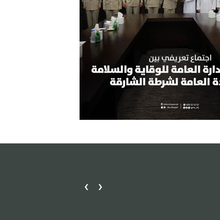
›
‹
مكتب دبا الحصن