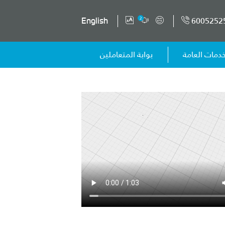
6005252
2
English
خدمات العامة
بوابة المتعاملين