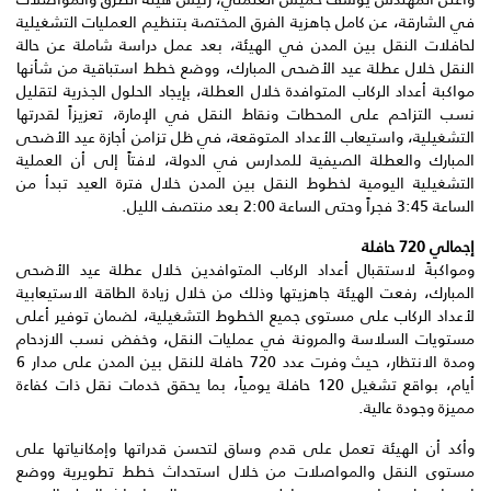
في الشارقة، عن كامل جاهزية الفرق المختصة بتنظيم العمليات التشغيلية
لحافلات النقل بين المدن في الهيئة، بعد عمل دراسة شاملة عن حالة
النقل خلال عطلة عيد الأضحى المبارك، ووضع خطط استباقية من شأنها
مواكبة أعداد الركاب المتوافدة خلال العطلة، بإيجاد الحلول الجذرية لتقليل
نسب التزاحم على المحطات ونقاط النقل في الإمارة، تعزيزاً لقدرتها
التشغيلية، واستيعاب الأعداد المتوقعة، في ظل تزامن أجازة عيد الأضحى
المبارك والعطلة الصيفية للمدارس في الدولة، لافتاً إلى أن العملية
التشغيلية اليومية لخطوط النقل بين المدن خلال فترة العيد تبدأ من
الساعة 3:45 فجراً وحتى الساعة 2:00 بعد منتصف الليل.
إجمالي 720 حافلة
ومواكبةً لاستقبال أعداد الركاب المتوافدين خلال عطلة عيد الأضحى
المبارك، رفعت الهيئة جاهزيتها وذلك من خلال زيادة الطاقة الاستيعابية
لأعداد الركاب على مستوى جميع الخطوط التشغيلية، لضمان توفير أعلى
مستويات السلاسة والمرونة في عمليات النقل، وخفض نسب الازدحام
ومدة الانتظار، حيث وفرت عدد 720 حافلة للنقل بين المدن على مدار 6
أيام، بواقع تشغيل 120 حافلة يومياً، بما يحقق خدمات نقل ذات كفاءة
مميزة وجودة عالية.
وأكد أن الهيئة تعمل على قدم وساق لتحسن قدراتها وإمكانياتها على
مستوى النقل والمواصلات من خلال استحداث خطط تطويرية ووضع