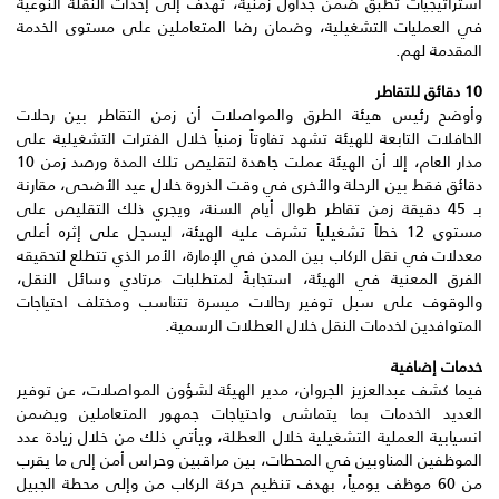
استراتيجيات تطبق ضمن جداول زمنية، تهدف إلى إحداث النقلة النوعية
في العمليات التشغيلية، وضمان رضا المتعاملين على مستوى الخدمة
المقدمة لهم.
10 دقائق للتقاطر
وأوضح رئيس هيئة الطرق والمواصلات أن زمن التقاطر بين رحلات
الحافلات التابعة للهيئة تشهد تفاوتاً زمنياً خلال الفترات التشغيلية على
مدار العام، إلا أن الهيئة عملت جاهدة لتقليص تلك المدة ورصد زمن 10
دقائق فقط بين الرحلة والأخرى في وقت الذروة خلال عيد الأضحى، مقارنة
بـ 45 دقيقة زمن تقاطر طوال أيام السنة، ويجري ذلك التقليص على
مستوى 12 خطاً تشغيلياً تشرف عليه الهيئة، ليسجل على إثره أعلى
معدلات في نقل الركاب بين المدن في الإمارة، الأمر الذي تتطلع لتحقيقه
الفرق المعنية في الهيئة، استجابةً لمتطلبات مرتادي وسائل النقل،
والوقوف على سبل توفير رحالات ميسرة تتناسب ومختلف احتياجات
المتوافدين لخدمات النقل خلال العطلات الرسمية.
خدمات إضافية
فيما كشف عبدالعزيز الجروان، مدير الهيئة لشؤون المواصلات، عن توفير
العديد الخدمات بما يتماشى واحتياجات جمهور المتعاملين ويضمن
انسيابية العملية التشغيلية خلال العطلة، ويأتي ذلك من خلال زيادة عدد
الموظفين المناوبين في المحطات، بين مراقبين وحراس أمن إلى ما يقرب
من 60 موظف يومياً، بهدف تنظيم حركة الركاب من وإلى محطة الجبيل