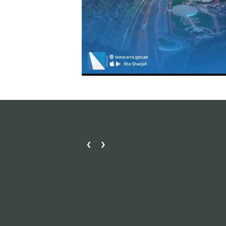
›
‹
مكتب دبا الحصن