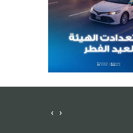
›
‹
مكتب دبا الحصن