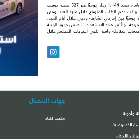
كما تم تخصيص 12 خطًا لحافلات المواصلات العامة، تنفذ 1,144 رحلة يوميًا عبر 527 نقطة توقف
لتشغيل ويواكب حجم الطلب المتوقع خلال فترة العيد. وفي
التنقل، تم تنظيم 8 رحلات بحرية يوميًا بين إمارتي الشارقة ودبي خلال أيام العيد،
ومريحة. وتأتي هذه الاستعدادات ضمن جهود الهيئة
دمات متكاملة وآمنة تلبي احتياجات المجتمع خلال
جهات الاتصال
ة وأجوبة
مكتب كلباء
ة الخصوصية
وط والأحكام