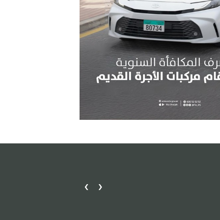
›
‹
مكتب دبا الحصن