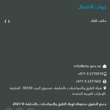
جهات الاتصال
›
‹
مكتب كلباء
مك
info@srta.gov.ae
+971 9 2770574
+971 9 2371665
هيئة الطرق والمواصلات بالشارقة، صندوق البريد 30330. الشارقة
،الإمارات العربية المتحدة
،ا
جميع الحقوق محفوظة لهيئة الطرق والمواصلات بالشارقة © 2023