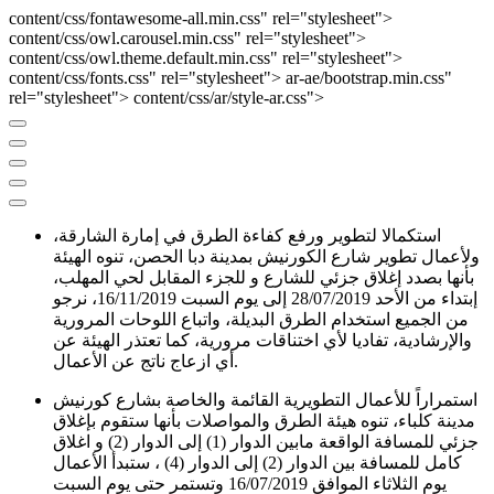
content/css/fontawesome-all.min.css" rel="stylesheet">
content/css/owl.carousel.min.css" rel="stylesheet">
content/css/owl.theme.default.min.css" rel="stylesheet">
content/css/fonts.css" rel="stylesheet">
ar-ae/bootstrap.min.css"
rel="stylesheet">
content/css/ar/style-ar.css">
استكمالا لتطوير ورفع كفاءة الطرق في إمارة الشارقة،
ولأعمال تطوير شارع الكورنيش بمدينة دبا الحصن، تنوه الهيئة
بأنها بصدد إغلاق جزئي للشارع و للجزء المقابل لحي المهلب،
إبتداء من الأحد 28/07/2019 إلى يوم السبت 16/11/2019، نرجو
من الجميع استخدام الطرق البديلة، واتباع اللوحات المرورية
والإرشادية، تفاديا لأي اختناقات مرورية، كما تعتذر الهيئة عن
أي ازعاج ناتج عن الأعمال.
استمراراً للأعمال التطويرية القائمة والخاصة بشارع كورنيش
مدينة كلباء، تنوه هيئة الطرق والمواصلات بأنها ستقوم بإغلاق
جزئي للمسافة الواقعة مابين الدوار (1) إلى الدوار (2) و اغلاق
كامل للمسافة بين الدوار (2) إلى الدوار (4) ، ستبدأ الأعمال
يوم الثلاثاء الموافق 16/07/2019 وتستمر حتى يوم السبت