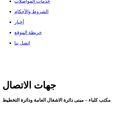
خدمات المواصلات
الشروط والأحكام
أخبار
خريطة الموقع
اتصل بنا
آخر تحديث في 24/07/2019 02:17:41 م
هذا الموقع هو أفضل عرض في دقة الشاشة 1200 × 800 يدعم
مايكروسوفت إنترنت إكسبلورر 9.0+، فايرفوكس 3.6+، سفاري
5.0+
جهات الاتصال
مكتب كلباء – مبنى دائرة الاشغال العامة ودائرة التخطيط